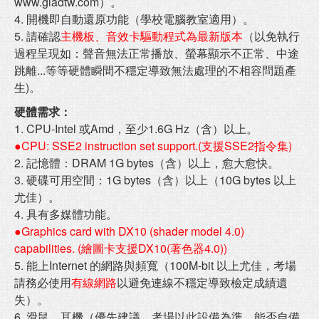
www.gladtw.com）。
4. 開機即自動還原功能（學校電腦教室適用）。
5. 請確認
主機板、音效卡驅動程式為最新版本
（以免執行
過程呈現如：聲音無法正常播放、螢幕顯示不正常、中途
跳離...等等硬體瞬間不穩定導致無法處理的不相容問題產
生)。
硬體需求：
1. CPU-Intel 或Amd，至少1.6G Hz（含）以上。
●CPU: SSE2 instruction set support.(支援SSE2指令集)
2. 記憶體：DRAM 1G bytes（含）以上，愈大愈快。
3. 硬碟可用空間：1G bytes（含）以上（10G bytes 以上
尤佳）。
4. 具有多媒體功能。
●Graphics card with DX10 (shader model 4.0)
capabilities. (繪圖卡支援DX10(著色器4.0))
5. 能上Internet 的網路與頻寬（100M-bit 以上尤佳，考場
請務必使用
有線網路
以避免連線不穩定導致檢定成績遺
失）。
6. 滑鼠、耳機（優先建議，考場以此設備為準，能否自備