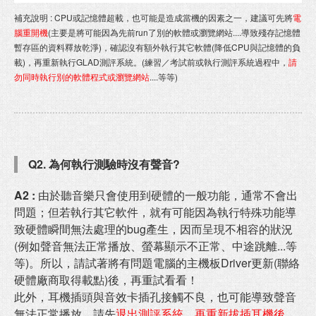
補充說明 : CPU或記憶體超載，也可能是造成當機的因素之一，建議可先將
電
腦重開機
(主要是將可能因為先前run了別的軟體或瀏覽網站....導致殘存記憶體
暫存區的資料釋放乾淨)，確認沒有額外執行其它軟體(降低CPU與記憶體的負
載)，再重新執行GLAD測評系統。(練習／考試前或執行測評系統過程中，
請
勿同時執行別的軟體程式或瀏覽網站
....等等)
Q2.
為何執行測驗時沒有聲音?
A2 :
由於聽音樂只會使用到硬體的一般功能，通常不會出
問題；但若執行其它軟件，就有可能因為執行特殊功能導
致硬體瞬間無法處理的bug產生，因而呈現不相容的狀況
(例如聲音無法正常播放、螢幕顯示不正常、中途跳離...等
等)。所以，請試著將有問題電腦的主機板Driver更新(聯絡
硬體廠商取得載點)後，再重試看看！
此外，耳機插頭與音效卡插孔接觸不良，也可能導致聲音
無法正常播放。請先
退出測評系統，再重新拔插耳機後
，