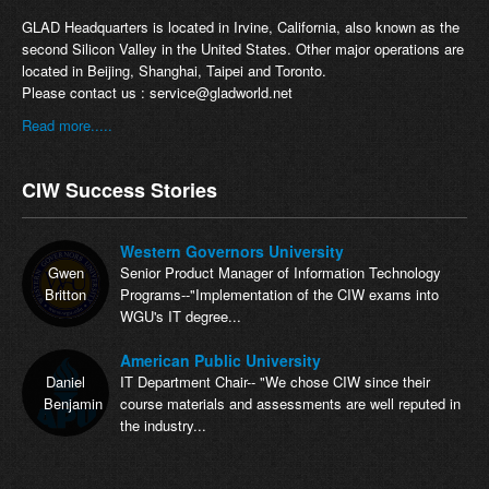
GLAD Headquarters is located in Irvine, California, also known as the
second Silicon Valley in the United States. Other major operations are
located in Beijing, Shanghai, Taipei and Toronto.
Please contact us :
service@gladworld.net
Read more.....
CIW Success Stories
Western Governors University
Gwen
Senior Product Manager of Information Technology
Britton
Programs--"Implementation of the CIW exams into
WGU's IT degree...
American Public University
Daniel
IT Department Chair-- "We chose CIW since their
Benjamin
course materials and assessments are well reputed in
the industry...